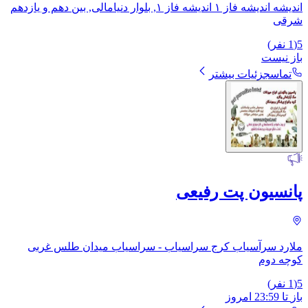
اندیشه اندیشه فاز ۱ اندیشه فاز ۱, بلوار دنیامالی, بین دهم و یازدهم
شرقی
5
(
1
نفر)
باز نیست
تماس
جزئیات بیشتر
پانسیون پت رفیعی
ملارد سرآسیاب کرج سراسیاب - سراسیاب میدان طلس غربی
کوچه دوم
5
(
1
نفر)
باز
تا
23:59
امروز