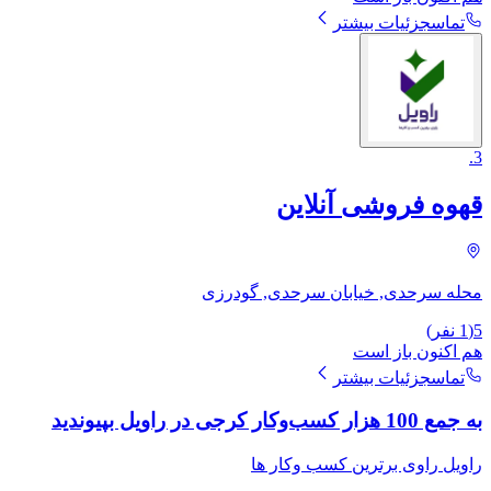
تماس
جزئیات بیشتر
.
3
قهوه فروشی آنلاین
محله سرحدی, خیابان سرحدی, گودرزی
5
(
1
نفر)
هم اکنون باز است
تماس
جزئیات بیشتر
به جمع 100 هزار کسب‌وکار کرجی در راویل بپیوندید
راویل راوی برترین کسب وکار ها