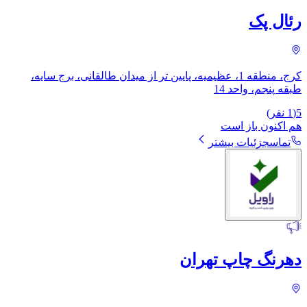
رئال پک
کرج، منطقه 1، عظیمیه، پایین تر از میدان طالقانی، برج سایه،
طبقه پنجم، واحد 14
5
(
1
نفر)
هم اکنون باز است
تماس
جزئیات بیشتر
دهرنگ چاپ تهران