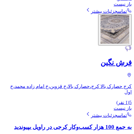
باز نیست
تماس
جزئیات بیشتر
فرش نگین
کرج حصارک بالا کرج،حصارک بالا،خ قزوین،خ امام زاده محمد،خ
اول
5
(
1
نفر)
باز نیست
تماس
جزئیات بیشتر
به جمع 100 هزار کسب‌وکار کرجی در راویل بپیوندید