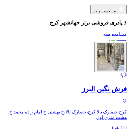
ثبت کسب و کار
3 پادری فروشی برتر جهانشهر کرج
مشاهده همه
فرش نگین البرز
کرج حصارک بالا کرج،حصارک بالا،خ بهشتی،خ امام زاده محمد،خ
هشت متری اول
5
(
1
نفر)