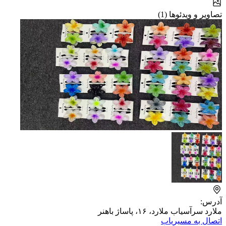
تصاویر و ویدئوها (1)
آدرس:
ملارد سرآسیاب ملارد، ۱۶، ​پاساژ باهنر
اتصال به مسیریاب