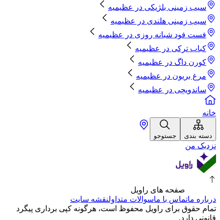
سیب زمینی بلژیکی
در
عظیمیه
سیب زمینی هلندی
در
عظیمیه
فست فود شبانه روزی
در
عظیمیه
کباب ترکی
در
عظیمیه
کورن داگ
در
عظیمیه
مرغ بریون
در
عظیمیه
ساندویچی
در
عظیمیه
خانه
دسته بندی
جستوجو
نزدیک من
صفحه های راویل
درباره ما
تماس با ما
سوالات متداول
نقشه سایت
تمام حقوق برای راویل محفوظ است، هرگونه کپی برداری پیگرد
قانونی دارد.