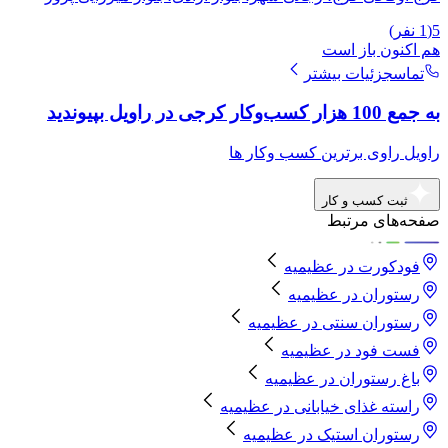
5
(
1
نفر)
هم اکنون باز است
تماس
جزئیات بیشتر
به جمع 100 هزار کسب‌وکار کرجی در راویل بپیوندید
راویل راوی برترین کسب وکار ها
ثبت کسب و کار
صفحه‌های مرتبط
فودکورت
در
عظیمیه
رستوران
در
عظیمیه
رستوران سنتی
در
عظیمیه
فست فود
در
عظیمیه
باغ رستوران
در
عظیمیه
راسته غذای خیابانی
در
عظیمیه
رستوران استیک
در
عظیمیه