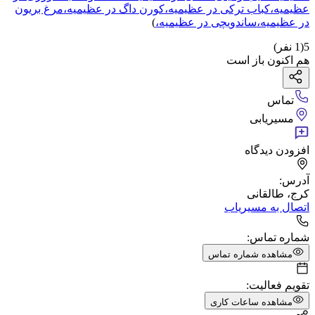
عظیمیه
،
کباب ترکی
در عظیمیه
،
کورن داگ
در عظیمیه
،
مرغ بریون
در عظیمیه
،
ساندویچی
در عظیمیه
،
)
5
(
1
نفر)
هم اکنون باز است
تماس
مسیریابی
افزودن دیدگاه
آدرس:
کرج، طالقانی
اتصال به مسیریاب
شماره تماس:
مشاهده شماره تماس
تقویم فعالیت:
مشاهده ساعات کاری