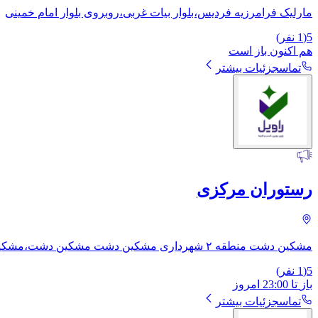
مارلیک فرامرزیه فردیس،بلوار بیات غربی،روبروی بلوار امام خمینی
5
(
1
نفر)
هم اکنون باز است
تماس
جزئیات بیشتر
رستوران مرکزی
مشکین دشت منطقه ۲ شهرداری مشکین دشت مشکین دشت،مشکین دشت،بلوار صیاد شیرازی،خ تقی پناه،خ هدایتکار
5
(
1
نفر)
باز
تا
23:00
امروز
تماس
جزئیات بیشتر