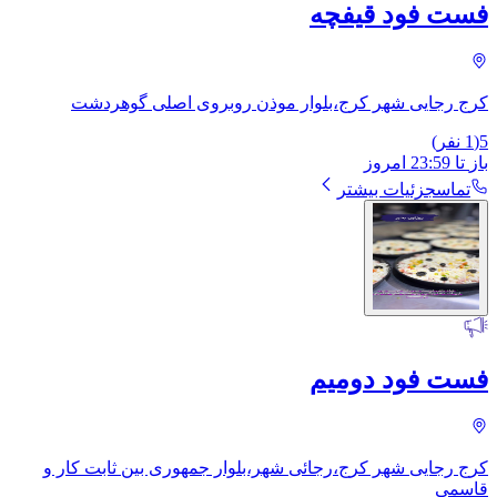
فست فود قیفچه
کرج رجایی شهر کرج،بلوار موذن روبروی اصلی گوهردشت
5
(
1
نفر)
باز
تا
23:59
امروز
تماس
جزئیات بیشتر
فست فود دومیم
کرج رجایی شهر کرج،رجائی شهر،بلوار جمهوری بین ثابت کار و
قاسمی