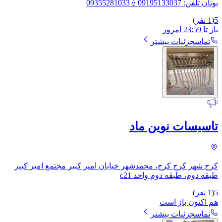
بوتان تلفن‌: 09195133037💧09355281033
5
(
1
نفر)
باز
تا
23:59
امروز
تماس
جزئیات بیشتر
تاسیسات نوین ماد
کرج شهر کرج کرج، محمدشهر خیابان امیر کبیر مجتمع امیر کبیر
طبقه دوم، ​طبقه دوم واحد c21
5
(
1
نفر)
هم اکنون باز است
تماس
جزئیات بیشتر