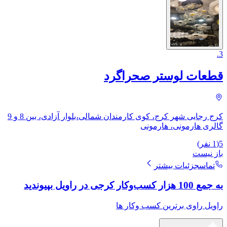
.
3
قطعات لوستر صحراگرد
کرج رجایی شهر کرج، کوی کارمندان شمالی،بلوار آزادی، بین 8 و 9
گالری هارمونی، ​هارمونی
5
(
1
نفر)
باز نیست
تماس
جزئیات بیشتر
به جمع 100 هزار کسب‌وکار کرجی در راویل بپیوندید
راویل راوی برترین کسب وکار ها