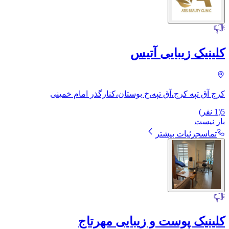
کلینیک زیبایی آتیس
کرج آق تپه کرج،آق تپه،خ بوستان،کنار‌گذر امام خمینی
5
(
1
نفر)
باز نیست
تماس
جزئیات بیشتر
کلینیک پوست و زیبایی مهرتاج