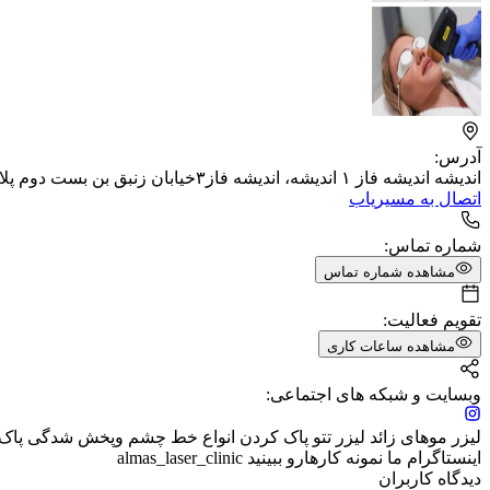
آدرس:
اندیشه اندیشه فاز ۱ اندیشه، اندیشه فاز۳خیابان زنبق بن بست دوم پلاک ۱۶
اتصال به مسیریاب
شماره تماس:
مشاهده شماره تماس
تقویم فعالیت:
مشاهده ساعات کاری
وبسایت و شبکه های اجتماعی:
لیزر موهای زائد لیزر تتو پاک کردن انواع خط چشم وپخش شدگی پاک
اینستاگرام ما نمونه کارهارو ببینید almas_laser_clinic
دیدگاه کاربران