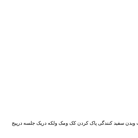
ت وبدن سفید کنندگی پاک کردن کک ومک ولکه دریک جلسه درپیج