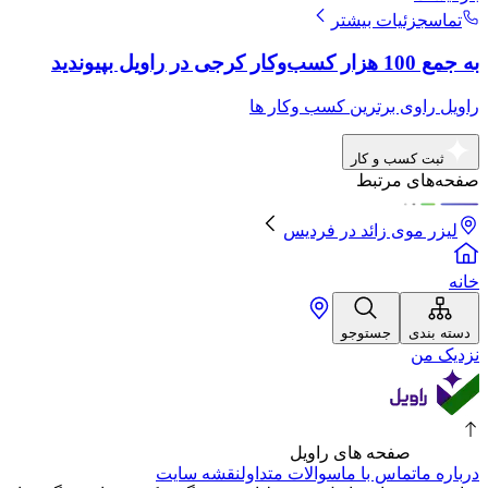
تماس
جزئیات بیشتر
به جمع 100 هزار کسب‌وکار کرجی در راویل بپیوندید
راویل راوی برترین کسب وکار ها
ثبت کسب و کار
صفحه‌های مرتبط
لیزر موی زائد
در
فردیس
خانه
دسته بندی
جستوجو
نزدیک من
صفحه های راویل
درباره ما
تماس با ما
سوالات متداول
نقشه سایت