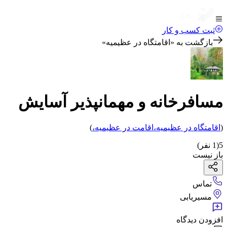
ثبت کسب و کار
بازگشت به «
اقامتگاه در عظیمیه
»
مسافرخانه و مهمانپذیر آسایش
(
اقامتگاه
در عظیمیه
،
اقامت
در عظیمیه
،
)
5
(
1
نفر)
باز نیست
تماس
مسیریابی
افزودن دیدگاه