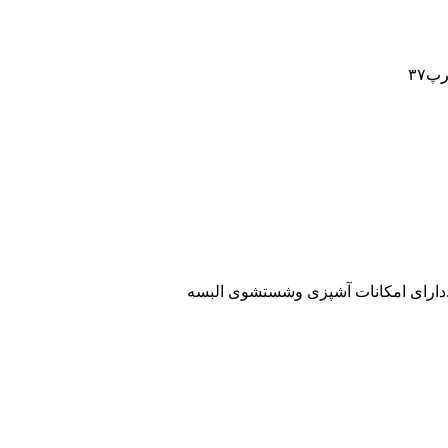
پ۳۷
ت.دارای امکانات آشپزی وشستشوی البسه