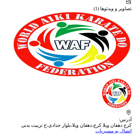
تصاویر و ویدئوها (1)
آدرس:
کرج دهقان ویلا کرج،دهقان ویلا،بلوار حدادی،خ تربیت بدنی
اتصال به مسیریاب