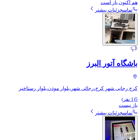
هم اکنون باز است
تماس
جزئیات بیشتر
باشگاه آتور البرز
کرج رجایی شهر کرج،رجائی شهر،بلوار موذن،بلوار رستاخیز
5
(
1
نفر)
باز نیست
تماس
جزئیات بیشتر