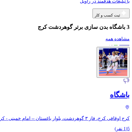
با تبلیغات هدفمند در راویل
ثبت کسب و کار
3 باشگاه بدن سازی برتر گوهردشت کرج
مشاهده همه
باشگاه
کرج اوقافی کرج، فاز ۳ گوهردشت، بلوار باغستان -- امام خمینی - کرج شاهین ویلا باشگاه انقلاب سالن نشاط
5
(
1
نفر)