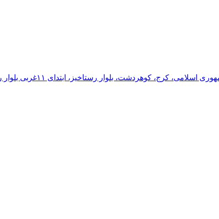
 رستاخيز، ابتداى ١١غربى بلوار رستاخيز، جنب ساختمان ارسطو، تناسب اندام مهتاب