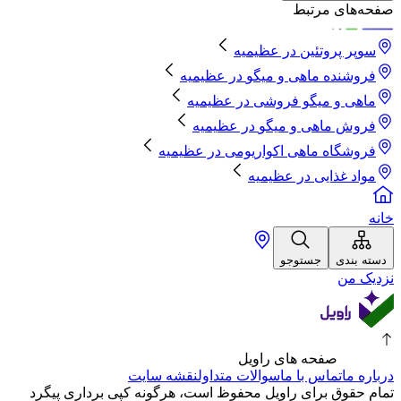
صفحه‌های مرتبط
سوپر پروتئین
در
عظیمیه
فروشنده ماهی و میگو
در
عظیمیه
ماهی و میگو فروشی
در
عظیمیه
فروش ماهی و میگو
در
عظیمیه
فروشگاه ماهی اکواریومی
در
عظیمیه
مواد غذایی
در
عظیمیه
خانه
دسته بندی
جستوجو
نزدیک من
صفحه های راویل
درباره ما
تماس با ما
سوالات متداول
نقشه سایت
تمام حقوق برای راویل محفوظ است، هرگونه کپی برداری پیگرد