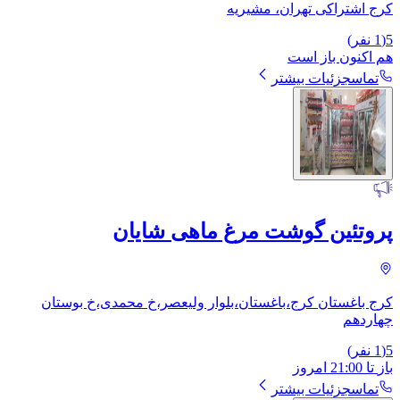
کرج اشتراکی تهران، مشیریه
5
(
1
نفر)
هم اکنون باز است
تماس
جزئیات بیشتر
پروتئین گوشت مرغ ماهی شایان
کرج باغستان کرج،باغستان،بلوار ولیعصر،خ محمدی،خ بوستان
چهاردهم
5
(
1
نفر)
باز
تا
21:00
امروز
تماس
جزئیات بیشتر