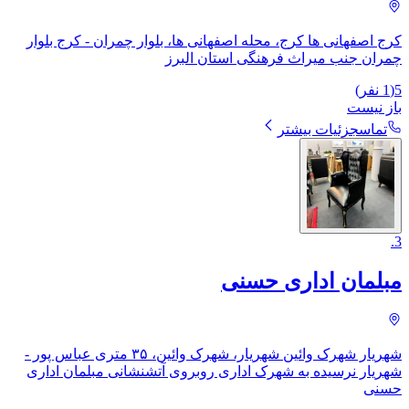
کرج اصفهانی ها کرج، محله اصفهانی ها، بلوار چمران - کرج بلوار
چمران جنب میراث فرهنگی استان البرز
5
(
1
نفر)
باز نیست
تماس
جزئیات بیشتر
.
3
مبلمان اداری حسنی
شهریار شهرک وائین شهریار، شهرک وائین، ۳۵ متری عباس پور -
شهریار نرسیده به شهرک اداری روبروی آتشنشانی مبلمان اداری
حسنی