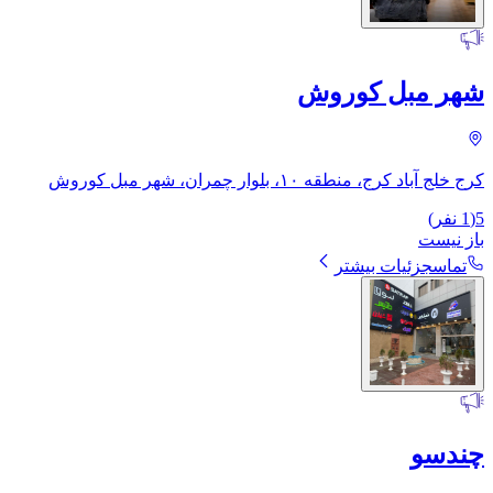
شهر مبل کوروش
کرج خلج آباد کرج، منطقه ۱۰، بلوار چمران، ​شهر مبل کوروش
5
(
1
نفر)
باز نیست
تماس
جزئیات بیشتر
چندسو