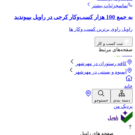
تماس
جزئیات بیشتر
به جمع 100 هزار کسب‌وکار کرجی در راویل بپیوندید
راویل راوی برترین کسب وکار ها
ثبت کسب و کار
صفحه‌های مرتبط
کافه رستوران
در
مهرشهر
آبمیوه و بستنی
در
مهرشهر
خانه
دسته بندی
جستوجو
نزدیک من
صفحه های راویل