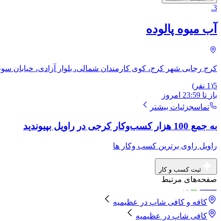
.
3
آب میوه پالوده
کرج رجایی شهر کرج، کوی کارمندان شمالی، بلوار آزادی، خیابان سو
5
(
1
نفر)
باز
تا
23:59
امروز
تماس
جزئیات بیشتر
به جمع 100 هزار کسب‌وکار کرجی در راویل بپیوندید
راویل راوی برترین کسب وکار ها
ثبت کسب و کار
صفحه‌های مرتبط
کافه و کافی شاپ
در
عظیمیه
کافی شاپ
در
عظیمیه