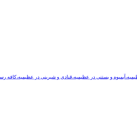
یمیه
،
آبمیوه و بستنی
در عظیمیه
،
قنادی و شیرینی
در عظیمیه
،
کافه رست