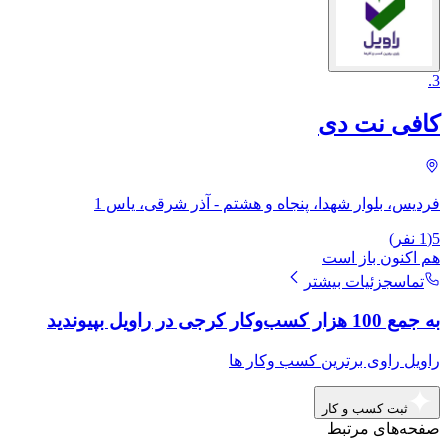
.
3
کافی نت دی
فردیس، بلوار شهدا، پنجاه و هشتم - آذر شرقی، یاس 1
5
(
1
نفر)
هم اکنون باز است
تماس
جزئیات بیشتر
به جمع 100 هزار کسب‌وکار کرجی در راویل بپیوندید
راویل راوی برترین کسب وکار ها
ثبت کسب و کار
صفحه‌های مرتبط