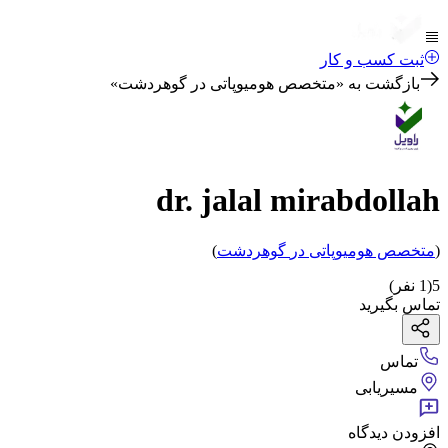
ثبت کسب و کار
بازگشت به «
متخصص هومیوپاتی در گوهردشت
»
dr. jalal mirabdollah
(
متخصص هومیوپاتی
در
گوهردشت
)
5
(
1
نفر)
تماس بگیرید
تماس
مسیریابی
افزودن دیدگاه